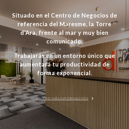
Situado en el Centro de Negocios de
referencia del
Maresme, la Torre
d’Ara
, frente al mar y muy bien
comunicado.
Trabajarás en un
entorno único
que
aumentará tu productividad de
forma exponencial.
QUIERO MÁS INFORMACIÓN