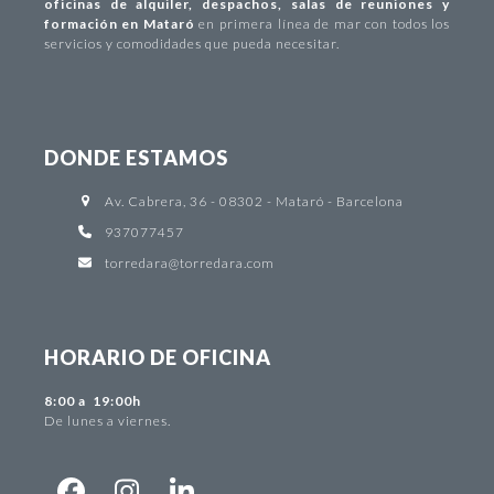
oficinas de alquiler
,
despachos
,
salas de reuniones y
formación en Mataró
en primera línea de mar con todos los
servicios y comodidades que pueda necesitar.
DONDE ESTAMOS
Av. Cabrera, 36 - 08302 - Mataró - Barcelona
937077457
torredara@torredara.com
HORARIO DE OFICINA
8:00 a 19:00h
De lunes a viernes.