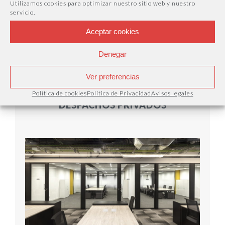
Utilizamos cookies para optimizar nuestro sitio web y nuestro
servicio.
CONOCER PRECIO
Aceptar cookies
Denegar
Ver preferencias
Política de cookies
Política de Privacidad
Avisos legales
DESPACHOS PRIVADOS