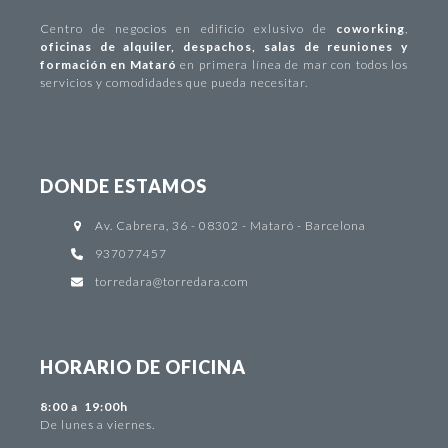
Centro de negocios
en edificio exlusivo de
coworking
,
oficinas de alquiler
,
despachos
,
salas de reuniones y
formación en Mataró
en primera línea de mar con todos los
servicios y comodidades que pueda necesitar.
DONDE ESTAMOS
Av. Cabrera, 36 - 08302 - Mataró - Barcelona
937077457
torredara@torredara.com
HORARIO DE OFICINA
8:00 a 19:00h
De lunes a viernes.