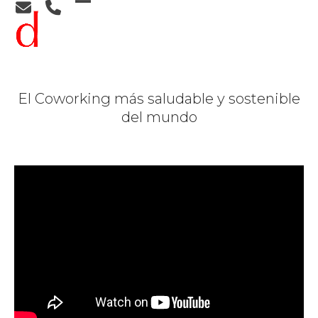
Skip
Open
Close
to
content
mobile
mobile
menu
menu
El Coworking más saludable y sostenible
del mundo