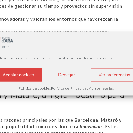
es de gestionar su tiempo y proyectos sin supervisión
innovadoras y valoran los entornos que favorezcan la
a conciliación entre la vida laboral y la personal,
tan calidad de vida.
ecnológicas para trabajar de manera eficiente y
.
s que promueven su bienestar emocional y físico,
lizamos cookies para optimizar nuestro sitio web y nuestro servicio.
entre trabajo y vida personal. Aquí es donde ciudades
n general) destacan, ya que proporcionan una calidad
Aceptar cookies
Denegar
Ver preferencias
Política de cookies
Política de Privacidad
Avisos legales
 y Mataró, un gran destino para
as razones principales por las que
Barcelona, Mataró y
do popularidad como destino para
knowmads
.
Estos
pendientes trabajar en entornos colaborativos,