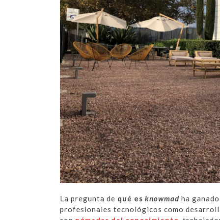
La pregunta de
qué es
knowmad
ha ganado 
profesionales tecnológicos como desarroll
son
nómadas del conocimiento
, trabajado