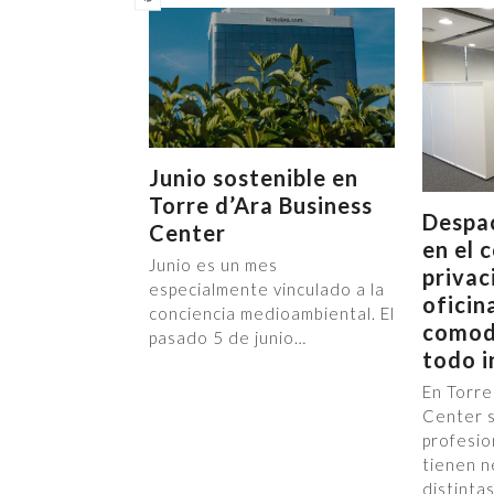
Junio sostenible en
Torre d’Ara Business
Despa
Center
en el 
Junio es un mes
privac
especialmente vinculado a la
oficin
conciencia medioambiental. El
comod
pasado 5 de junio…
todo i
En Torre
Center 
profesio
tienen 
distinta