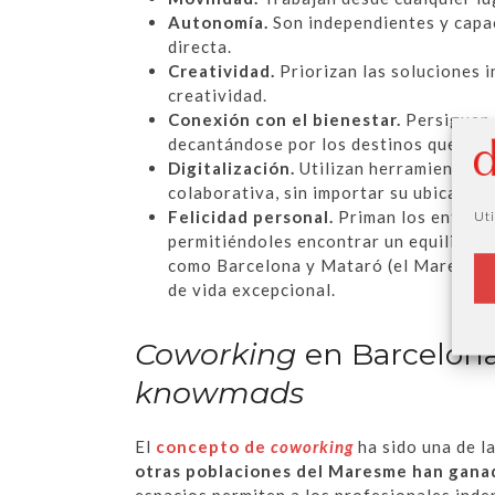
Autonomía.
Son independientes y capac
directa.
Creatividad.
Priorizan las soluciones 
creatividad.
Conexión con el bienestar.
Persiguen l
decantándose por los destinos que apor
Digitalización.
Utilizan herramientas t
colaborativa, sin importar su ubicación
Felicidad personal.
Priman los entorno
Uti
permitiéndoles encontrar un equilibrio 
como Barcelona y Mataró (el Maresme e
de vida excepcional.
Coworking
en Barcelona
knowmads
El
concepto de
coworking
ha sido una de l
otras poblaciones del Maresme han gana
espacios permiten a los profesionales inde