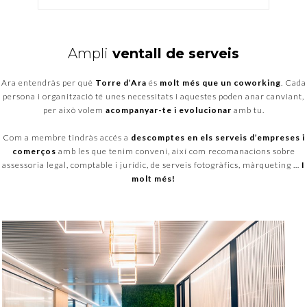
Ampli
ventall de serveis
Ara
entendràs
per què
Torre
d’
Ara
é
s
molt més que un
coworking
. Cada
persona i organització té unes necessitats i aquestes poden anar canviant,
per això volem
acompanyar-te i evolucionar
amb tu.
Com
a
membre
tindràs
accés
a
descomptes
en els
serveis
d’empreses
i
comerços
amb
les
que tenim
conveni
,
així
com
recomanacions sobre
assessoria legal
, comptable
i jurídic
, de serveis
fotogràfics,
màrqueting
…
I
molt
més
!