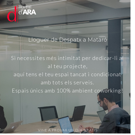
Skip
Open
Close
to
content
mobile
mobile
menu
menu
Lloguer de Despatx a Mataró
Si necessites més intimitat per dedicar-li al
al teu projecte,
aquí tens el teu espai tancat i condicionat
amb tots els serveis.
Espais únics amb 100% ambient coworking!
VINE A PROVAR UN DIA GRATIS