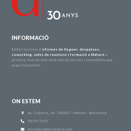
INFORMACIÓ
Edifici exclusiu d
’
oficines de lloguer
,
despatxos
,
coworking
,
sales de reunions i formació a Mataró
a
primera línia de mar amb tots els serveis i comoditats que
pugui necessitar.
ON ESTEM
Av. Cabrera, 36 - 08302 - Mataró - Barcelona
937077457
torredara@torredara.com