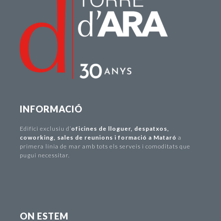
INFORMACIÓ
Edifici exclusiu d
’
oficines de lloguer
,
despatxos
,
coworking
,
sales de reunions i formació a Mataró
a
primera línia de mar amb tots els serveis i comoditats que
pugui necessitar.
ON ESTEM