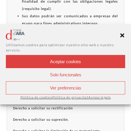
finalidad de cumplir con las obligaciones legales
(requisito legal).
Sus datos podrán ser comunicados a empresas del
grupo para fines administrativos internos.
¿Cuáles son sus derechos cuando nos facilita sus
Utilizamos cookies para optimizar nuestro sitio web y nuestro
datos?
servicio.
Cualquier persona tiene derecho a obtener confirmación
Aceptar cookies
sobre si en MULTISERVEIS ILURO, S.L.U. estamos tratando,
o no, datos personales que les conciernan.
Solo funcionales
Asimismo, tiene:
Ver preferencias
Política de cookies
Política de privacitat
Avisos legals
Derecho a solicitar el acceso a sus datos personales.
Derecho a solicitar su rectificación
Derecho a solicitar su supresión.