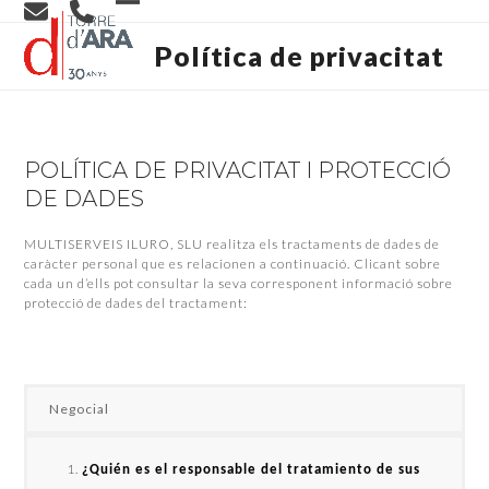
Skip
Open
Close
to
content
Política de privacitat
mobile
mobile
menu
menu
POLÍTICA DE PRIVACITAT I PROTECCIÓ
DE DADES
MULTISERVEIS ILURO, SLU realitza els tractaments de dades de
caràcter personal que es relacionen a continuació. Clicant sobre
cada un d’ells pot consultar la seva corresponent informació sobre
protecció de dades del tractament:
Negocial
¿Quién es el responsable del tratamiento de sus