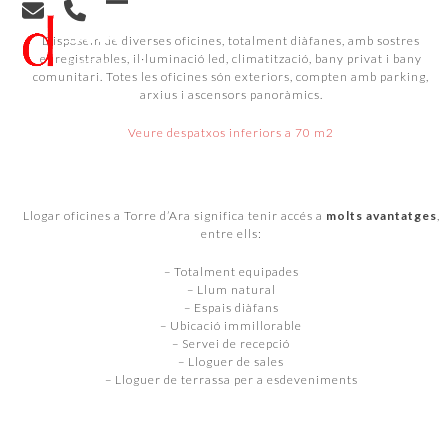
Skip
Open
Close
to
Disposem de diverses oficines, totalment diàfanes, amb sostres
content
mobile
mobile
enregistrables, il·luminació led, climatització, bany privat i bany
comunitari. Totes les oficines són exteriors, compten amb parking,
menu
menu
arxius i ascensors panoràmics.
Veure despatxos inferiors a 70 m2
Llogar oficines a Torre d’Ara significa tenir accés a
molts avantatges
,
entre ells:
– Totalment equipades
– Llum natural
– Espais diàfans
– Ubicació immillorable
– Servei de recepció
– Lloguer de sales
– Lloguer de terrassa per a esdeveniments