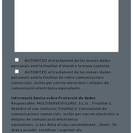
AUTORITZO el tractament de les meves dades
personals amb la finalitat d'atendre la meva contacte.
AUTORITZO el tractament de les meves dades
personals amb la finalitat de rebre comunicacions
comercials, inclòs per correu electrònic i mitjans de
comunicació electrònica equivalents.
Informació bàsica sobre Protecció de dades
Responsable: MULTISERVEIS ILURO, S.L.U .; Finalitat 1:
Atendre el seu contacte; Finalitat 2: L'enviament de
comunicacions comercials, inclòs per correu electrònic o
mitjans de comunicació electrònica
equivalents, si ens dóna el seu consentiment .; Drets: Té
dret a accedir, rectificar i suprimir els