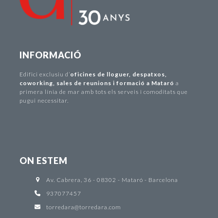
INFORMACIÓ
Edifici exclusiu d
’
oficines de lloguer
,
despatxos
,
coworking
,
sales de reunions i formació a Mataró
a
primera línia de mar amb tots els serveis i comoditats que
pugui necessitar.
ON ESTEM
Av. Cabrera, 36 - 08302 - Mataró - Barcelona
937077457
torredara@torredara.com