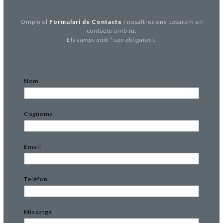
Omple el
Formulari de Contacte
i nosaltres ens posarem en
contacte amb tu.
Els camps amb * són obligatoris
Nom
Cognoms
Email
Telèfon
Missatge