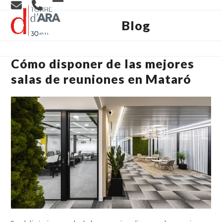
Skip
Open
Close
to
content
Blog
mobile
mobile
menu
menu
Cómo disponer de las mejores
salas de reuniones en Mataró