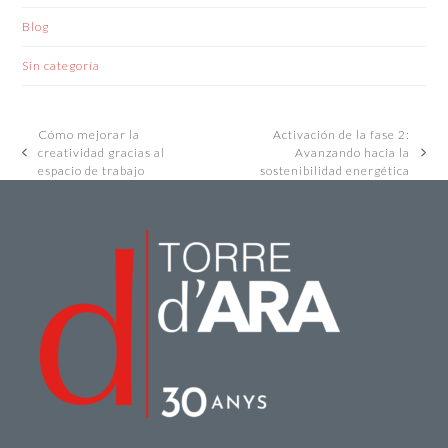
Blog
Sin categoría
Cómo mejorar la
Activación de la fase 2:
creatividad gracias al
Avanzando hacia la
previous
next
espacio de trabajo
sostenibilidad energética
post:
post: