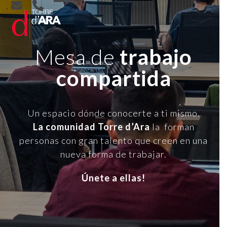
Skip
Open
Close
to
content
mobile
mobile
menu
menu
Mesa de
trabajo
compartida
Un espacio dónde conocerte a ti mismo.
La comunidad Torre d’Ara
la forman
personas con gran talento que creen en una
nueva forma de trabajar.
Únete a ellas!