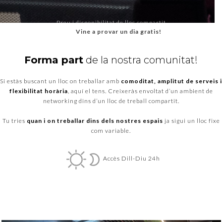
Preu i disponibilitat de lloc compartit
Vine a provar un dia gratis!
Forma part
de la nostra comunitat!
Si estàs buscant un lloc on treballar amb
comoditat, amplitut de serveis i
flexibilitat horària
, aquí el tens. Creixeràs envoltat d’un ambient de
networking dins d’un lloc de treball compartit.
Tu tries
quan i on treballar dins dels nostres espais
ja sigui un lloc fixe
com variable.
Accès Dill-Diu 24h