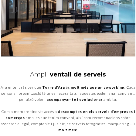
Ampli
ventall de serveis
Ara
entendràs
per què
Torre
d’
Ara
és
molt més que un
coworking
. Cada
persona i organització té unes necessitats i aquestes poden anar canviant,
per això volem
acompanyar-te i evolucionar
amb tu.
Com
a
membre
tindràs
accés
a
descomptes
en els
serveis
d’empreses
i
comerços
amb
les
que tenim
conveni
,
així
com
recomanacions sobre
assessoria legal
, comptable
i jurídic
, de serveis
fotogràfics,
màrqueting
…
I
molt
més
!