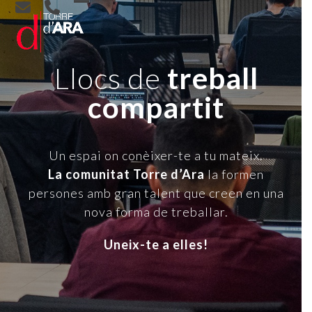
Skip
Open
Close
to
content
mobile
mobile
menu
menu
Llocs de
treball
compartit
Un espai on conèixer-te a tu mateix.
La comunitat Torre d’Ara
la formen
persones amb gran talent que creen en una
nova forma de treballar.
Uneix-te a elles!