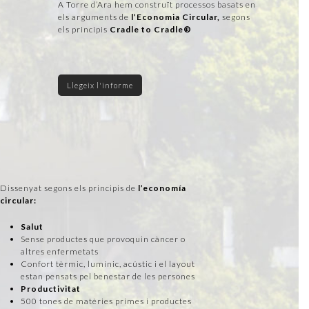
A Torre d’Ara hem construït processos basats en
els arguments de
l’Economia Circular,
segons
els principis
Cradle to Cradle®
Llegeix l'informe
Dissenyat segons els principis de
l’economía
circular:
Salut
Sense productes que provoquin càncer o
altres enfermetats
Confort tèrmic, lumínic, acústic i el layout
estan pensats pel benestar de les persones
Productivitat
500 tones de matèries primes i productes