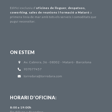
Edifici exclusiu d
’
oficines de lloguer
,
despatxos
,
coworking
,
sales de reunions i formació a Mataró
a
primera línia de mar amb tots els serveis i comoditats que
pugui necessitar.
ON ESTEM
Av. Cabrera, 36 - 08302 - Mataró - Barcelona
937077457
torredara@torredara.com
HORARI D’OFICINA:
8:00 a 19:00h
De dilluns a divendres.