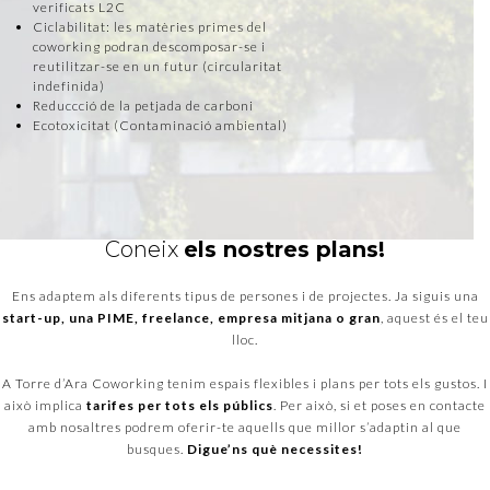
verificats L2C
Ciclabilitat: les matèries primes del
coworking podran descomposar-se i
reutilitzar-se en un futur (circularitat
indefinida)
Reduccció de la petjada de carboni
Ecotoxicitat (Contaminació ambiental)
Coneix
els nostres plans!
Ens adaptem als diferents tipus de persones i de projectes. Ja siguis una
start-up, una PIME, freelance, empresa mitjana o gran
, aquest és el teu
lloc.
A Torre d’Ara Coworking tenim espais flexibles i plans per tots els gustos. I
això implica
tarifes per tots els públics
. Per això, si et poses en contacte
amb nosaltres podrem oferir-te aquells que millor s’adaptin al que
busques.
Digue’ns què necessites!