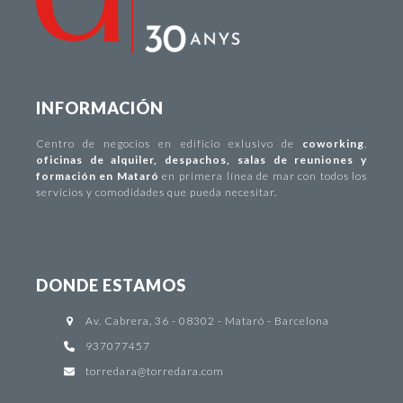
INFORMACIÓN
Centro de negocios
en edificio exlusivo de
coworking
,
oficinas de alquiler
,
despachos
,
salas de reuniones y
formación en Mataró
en primera línea de mar con todos los
servicios y comodidades que pueda necesitar.
DONDE ESTAMOS
Av. Cabrera, 36 - 08302 - Mataró - Barcelona
937077457
torredara@torredara.com