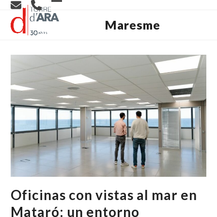
Skip
Open
Close
to
content
Maresme
mobile
mobile
menu
menu
Oficinas con vistas al mar en
Mataró: un entorno