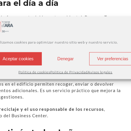
ra el día a día
én forma parte del impacto ambiental. Por eso, Torre
ble gracias a su
conexión con transporte público
, el
cargadores para vehículos eléctricos
.
ir a trabajar sea más cómodo y también más sostenible.
lizamos cookies para optimizar nuestro sitio web y nuestro servicio.
 desplazamientos
Aceptar cookies
Denegar
Ver preferencias
Política de cookies
Política de Privacidad
Avisos legales
s en el edificio permiten recoger, enviar o devolver
ntos adicionales. Es un servicio práctico que mejora la
 gestiones.
reciclaje y el uso responsable de los recursos
,
 del Business Center.