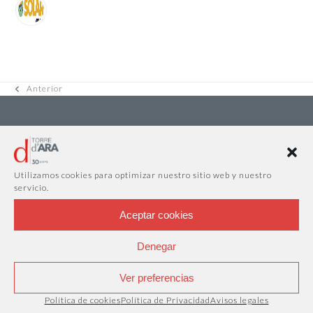
Anterior
previous
post:
Utilizamos cookies para optimizar nuestro sitio web y nuestro
servicio.
Aceptar cookies
Denegar
Ver preferencias
Política de cookies
Política de Privacidad
Avisos legales
INFORMACIÓN