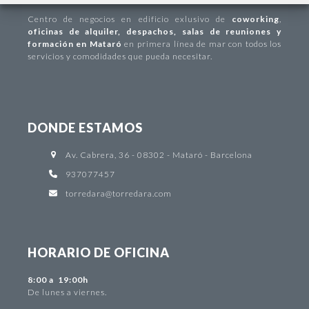
Centro de negocios
en edificio exlusivo de
coworking
,
oficinas de alquiler
,
despachos
,
salas de reuniones y
formación en Mataró
en primera línea de mar con todos los
servicios y comodidades que pueda necesitar.
DONDE ESTAMOS
Av. Cabrera, 36 - 08302 - Mataró - Barcelona
937077457
torredara@torredara.com
HORARIO DE OFICINA
8:00 a 19:00h
De lunes a viernes.