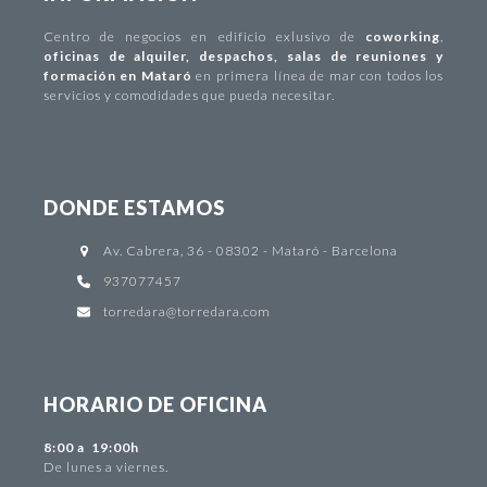
Centro de negocios
en edificio exlusivo de
coworking
,
oficinas de alquiler
,
despachos
,
salas de reuniones y
formación en Mataró
en primera línea de mar con todos los
servicios y comodidades que pueda necesitar.
DONDE ESTAMOS
Av. Cabrera, 36 - 08302 - Mataró - Barcelona
937077457
torredara@torredara.com
HORARIO DE OFICINA
8:00 a 19:00h
De lunes a viernes.