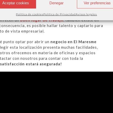
Aceptar cookies
Denegar
Ver preferencias
Política de cookies
Política de Privacidad
Avisos legales
 ofrecen un
buen lugar de trabajo
, también existe en
onsecuencia, es posible hallar talento y captarlo para
to de vista empresarial.
é punto optar por abrir un
negocio en El Maresme
legir esta localización presenta muchas facilidades,
sotros ofrecemos en materia de oficinas y espacios
ntactar con nosotros para contar con toda la
satisfacción estará asegurada!