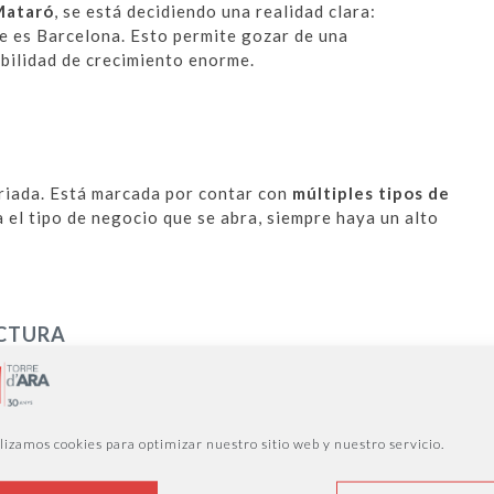
Mataró
, se está decidiendo una realidad clara:
e es Barcelona. Esto permite gozar de una
bilidad de crecimiento enorme.
riada. Está marcada por contar con
múltiples tipos de
 el tipo de negocio que se abra, siempre haya un alto
UCTURA
muchos equipamientos e infraestructuras en El Maresme
 ofrecemos servicios
alquiler de oficinas
y de espacios
añade el transporte público, las carreteras, hospitales,
lizamos cookies para optimizar nuestro sitio web y nuestro servicio.