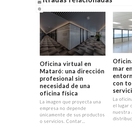
Oficin
Oficina virtual en
mar en
Mataró: una dirección
entorn
profesional sin
con to
necesidad de una
servic
oficina física
La ofici
La imagen que proyecta una
el lugar
empresa no depende
nuestra 
únicamente de sus productos
distribu
o servicios. Contar…