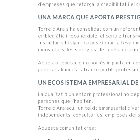
d’empreses que reforça la credibilitat i el 
UNA MARCA QUE APORTA PRESTIG
Torre d’Ara s’ha consolidat com un referent
emblemàtic i reconeixible, el centre transm
Instal·lar-s’hi significa posicionar la teva
innovadors, les sinergies i les col·laboracio
Aquesta reputació no només impacta en com 
generar aliances i atraure perfils profession
UN ECOSISTEMA EMPRESARIAL DE
La qualitat d’un entorn professional no depè
persones que l’habiten.
Torre d’Ara acull un teixit empresarial diver
independents, consultories, empreses del se
Aquesta comunitat crea: