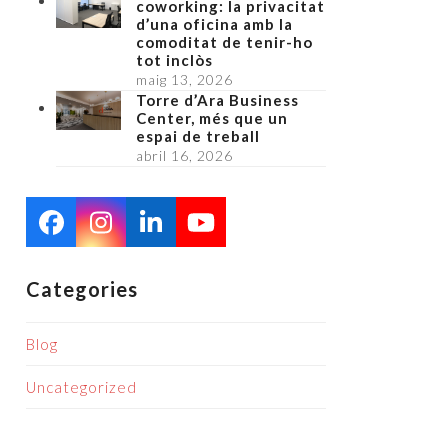
coworking: la privacitat
d’una oficina amb la
comoditat de tenir-ho
tot inclòs
maig 13, 2026
Torre d’Ara Business
Center, més que un
espai de treball
abril 16, 2026
Facebook
Instagram
LinkedIn
YouTube
Categories
Blog
Uncategorized