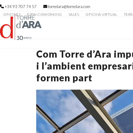
Skip
+34 93 707 74 57
torredara@torredara.com
to
OFICINES
ESPAI COWORKING
SALES
OFICINA VIRTUAL
TERR
content
Com Torre d’Ara impu
i l’ambient empresar
formen part