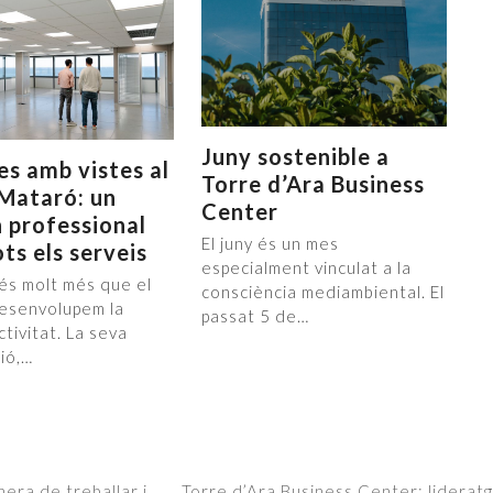
Juny sostenible a
es amb vistes al
Torre d’Ara Business
Mataró: un
Center
 professional
El juny és un mes
ts els serveis
especialment vinculat a la
a és molt més que el
consciència mediambiental. El
desenvolupem la
passat 5 de…
tivitat. La seva
ció,…
era de treballar i
Torre d’Ara Business Center: lideratge