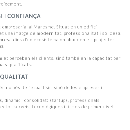
creixement.
I I CONFIANÇA
 empresarial al Maresme. Situat en un edifici
et una imatge de modernitat, professionalitat i solidesa.
 empresa dins d’un ecosistema on abunden els projectes
ns.
et perceben els clients, sinó també en la capacitat per
als qualificats.
 QUALITAT
n només de l’espai físic, sinó de les empreses i
s, dinàmic i consolidat: startups, professionals
ctor serveis, tecnològiques i firmes de primer nivell.