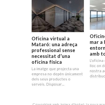
Oficin
Oficina virtual a
mar a 
Mataró: una adreça
entorn
professional sense
amb to
necessitat d’una
L'oficin
oficina física
lloc on 
La imatge que projecta una
nostra ac
empresa no depèn únicament
distribu
dels seus productes o
serveis. Disposar…
Coworking amb ànima d’hotel: la nova man