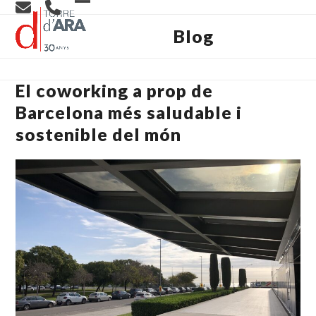
Skip
Open
Close
to
content
Blog
mobile
mobile
menu
menu
El coworking a prop de
Barcelona més saludable i
sostenible del món