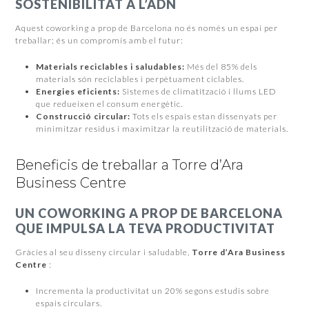
SOSTENIBILITAT A L’ADN
Aquest coworking a prop de Barcelona no és només un espai per
treballar; és un compromís amb el futur:
Materials reciclables i saludables:
Més del 85% dels
materials són reciclables i perpètuament ciclables.
Energies eficients:
Sistemes de climatització i llums LED
que redueixen el consum energètic.
Construcció circular:
Tots els espais estan dissenyats per
minimitzar residus i maximitzar la reutilització de materials.
Beneficis de treballar a Torre d’Ara
Business Centre
UN COWORKING A PROP DE BARCELONA
QUE IMPULSA LA TEVA PRODUCTIVITAT
Gràcies al seu disseny circular i saludable,
Torre d’Ara Business
Centre
:
Incrementa la productivitat un 20% segons estudis sobre
espais circulars.