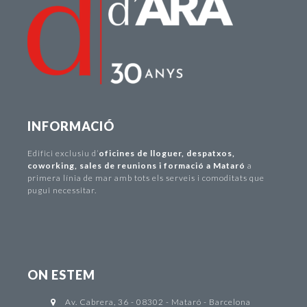
INFORMACIÓ
Edifici exclusiu d
’
oficines de lloguer
,
despatxos
,
coworking
,
sales de reunions i formació a Mataró
a
primera línia de mar amb tots els serveis i comoditats que
pugui necessitar.
ON ESTEM
Av. Cabrera, 36 - 08302 - Mataró - Barcelona