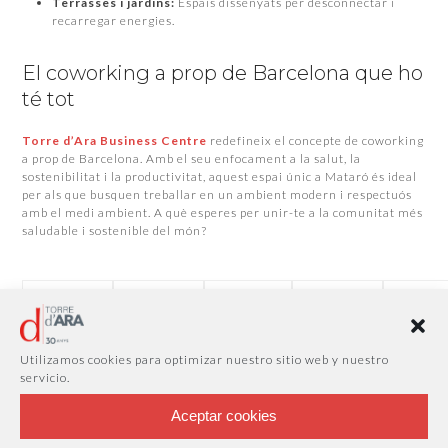
Terrasses i jardins:
Espais dissenyats per desconnectar i
recarregar energies.
El coworking a prop de Barcelona que ho
té tot
Torre d’Ara Business Centre
redefineix el concepte de coworking
a prop de Barcelona. Amb el seu enfocament a la salut, la
sostenibilitat i la productivitat, aquest espai únic a Mataró és ideal
per als que busquen treballar en un ambient modern i respectuós
amb el medi ambient. A què esperes per unir-te a la comunitat més
saludable i sostenible del món?
Related Posts
Utilizamos cookies para optimizar nuestro sitio web y nuestro
servicio.
Aceptar cookies