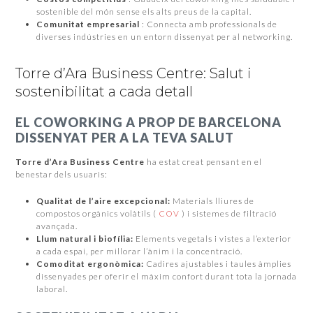
sostenible del món sense els alts preus de la capital.
Comunitat empresarial
: Connecta amb professionals de
diverses indústries en un entorn dissenyat per al networking.
Torre d’Ara Business Centre: Salut i
sostenibilitat a cada detall
EL COWORKING A PROP DE BARCELONA
DISSENYAT PER A LA TEVA SALUT
Torre d’Ara Business Centre
ha estat creat pensant en el
benestar dels usuaris:
Qualitat de l’aire excepcional:
Materials lliures de
compostos orgànics volàtils (
COV
) i sistemes de filtració
avançada.
Llum natural i biofília:
Elements vegetals i vistes a l’exterior
a cada espai, per millorar l’ànim i la concentració.
Comoditat ergonòmica:
Cadires ajustables i taules àmplies
dissenyades per oferir el màxim confort durant tota la jornada
laboral.