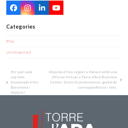
Facebook
Instagram
LinkedIn
YouTube
Categories
Blog
Uncategorized
Per què cada
Impulsa el teu negoci a Mataró amb una
cop més
Oficina Virtual a Torre d’Ara Business
next
knowmads trien
Center. Direcció professional, gestió de
previous
post:
Barcelona i
correspondència i més.
post:
Mataró?