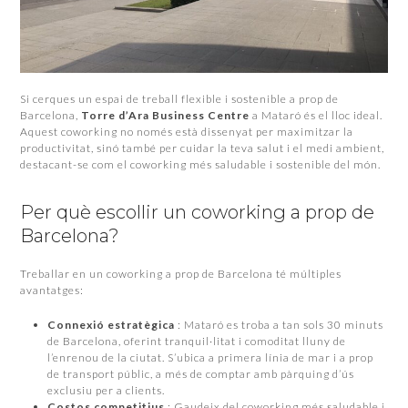
Si cerques un espai de treball flexible i sostenible a prop de
Barcelona,
Torre d’Ara Business Centre
a Mataró és el lloc ideal.
Aquest coworking no només està dissenyat per maximitzar la
productivitat, sinó també per cuidar la teva salut i el medi ambient,
destacant-se com el coworking més saludable i sostenible del món.
Per què escollir un coworking a prop de
Barcelona?
Treballar en un coworking a prop de Barcelona té múltiples
avantatges:
Connexió estratègica
: Mataró es troba a tan sols 30 minuts
de Barcelona, oferint tranquil·litat i comoditat lluny de
l’enrenou de la ciutat. S’ubica a primera línia de mar i a prop
de transport públic, a més de comptar amb pàrquing d’ús
exclusiu per a clients.
Costos competitius
: Gaudeix del coworking més saludable i