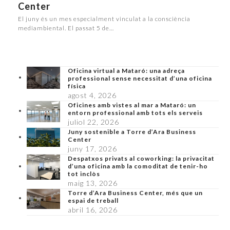
Center
El juny és un mes especialment vinculat a la consciència
mediambiental. El passat 5 de…
Oficina virtual a Mataró: una adreça
professional sense necessitat d’una oficina
física
agost 4, 2026
Oficines amb vistes al mar a Mataró: un
entorn professional amb tots els serveis
juliol 22, 2026
Juny sostenible a Torre d’Ara Business
Center
juny 17, 2026
Despatxos privats al coworking: la privacitat
d’una oficina amb la comoditat de tenir-ho
tot inclòs
maig 13, 2026
Torre d’Ara Business Center, més que un
espai de treball
abril 16, 2026