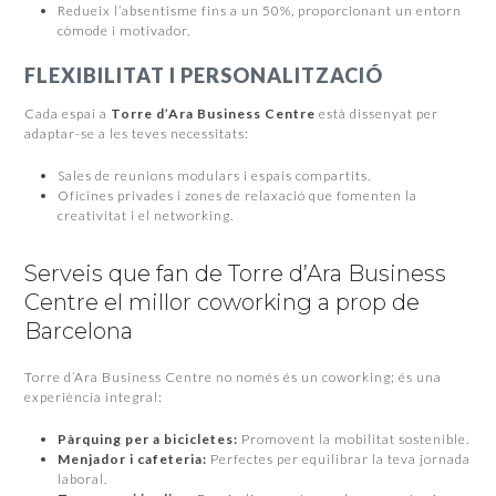
Redueix l’absentisme fins a un 50%, proporcionant un entorn
còmode i motivador.
FLEXIBILITAT I PERSONALITZACIÓ
Cada espai a
Torre d’Ara Business Centre
està dissenyat per
adaptar-se a les teves necessitats:
Sales de reunions modulars i espais compartits.
Oficines privades i zones de relaxació que fomenten la
creativitat i el networking.
Serveis que fan de Torre d’Ara Business
Centre el millor coworking a prop de
Barcelona
Torre d’Ara Business Centre no només és un coworking; és una
experiència integral:
Pàrquing per a bicicletes:
Promovent la mobilitat sostenible.
Menjador i cafeteria:
Perfectes per equilibrar la teva jornada
laboral.