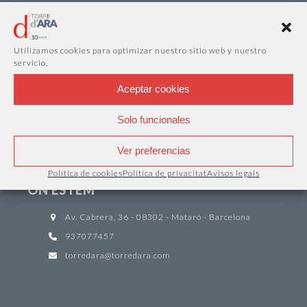
INFORMACIÓ
Utilizamos cookies para optimizar nuestro sitio web y nuestro
servicio.
Edifici exclusiu d
’
oficines de lloguer
,
despatxos
,
coworking
,
sales de reunions i formació a Mataró
a
Aceptar cookies
primera línia de mar amb tots els serveis i comoditats que
pugui necessitar.
Solo funcionales
Ver preferencias
Política de cookies
Política de privacitat
Avisos legals
ON ESTEM
Av. Cabrera, 36 - 08302 - Mataró - Barcelona
937077457
torredara@torredara.com