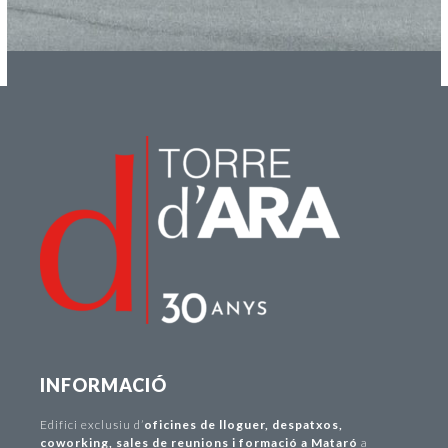
INFORMACIÓ
Edifici exclusiu d
’
oficines de lloguer
,
despatxos
,
coworking
,
sales de reunions i formació a Mataró
a