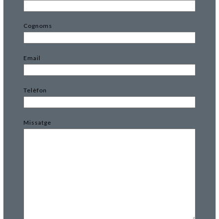
Cognoms
Email
Telèfon
Missatge