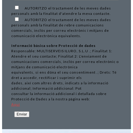
AUTORITZO el tractament de les meves dades
personals amb la finalitat d'atendre la meva contacte.
AUTORITZO el tractament de les meves dades
personals amb la finalitat de rebre comunicacions
comercials, inclòs per correu electrònic i mitjans de
comunicació electrònica equivalents.
Informació bàsica sobre Protecció de dades
Responsable: MULTISERVEIS ILURO, S.L.U .; Finalitat 1:
Atendre el seu contacte; Finalitat 2: L'enviament de
comunicacions comercials, inclòs per correu electrònic o
mitjans de comunicació electrònica
equivalents, si ens dóna el seu consentiment .; Drets: Té
dret a accedir, rectificar i suprimir els
dades, així com altres drets, indicats a la informació
addicional; Informació addicional: Pot
consultar la informació addicional i detallada sobre
Protecció de Dades a la nostra pàgina web:
Aquí