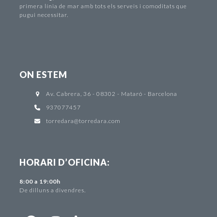
primera línia de mar amb tots els serveis i comoditats que
pugui necessitar.
ON ESTEM
Av. Cabrera, 36 - 08302 - Mataró - Barcelona
937077457
torredara@torredara.com
HORARI D’OFICINA:
8:00 a 19:00h
De dilluns a divendres.