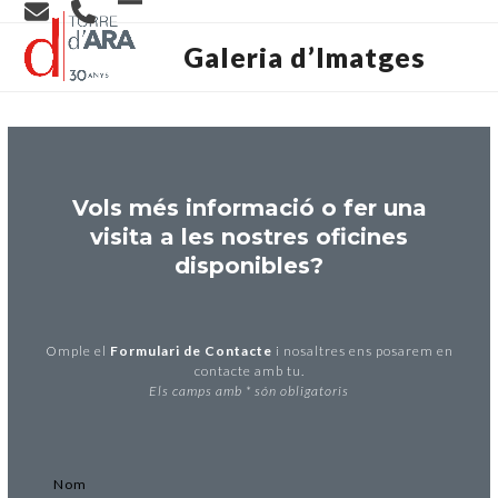
Skip
Open
Close
to
content
Galeria d’Imatges
mobile
mobile
menu
menu
Vols més informació o fer una
visita a les nostres oficines
disponibles?
Omple el
Formulari de Contacte
i nosaltres ens posarem en
contacte amb tu.
Els camps amb * són obligatoris
Nom