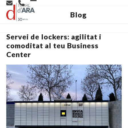
Skip
Open
Close
to
content
Blog
mobile
mobile
menu
menu
Servei de lockers: agilitat i
comoditat al teu Business
Center