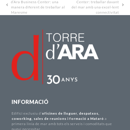
d’Ara Business Center: una
Center: treballar davant
previous
next
manera diferent de treballar al
del mar amb una excel·lent
post:
post:
Maresme
connectivitat
INFORMACIÓ
Edifici exclusiu d
’
oficines de lloguer
,
despatxos
,
coworking
,
sales de reunions i formació a Mataró
a
primera línia de mar amb tots els serveis i comoditats que
pugui necessitar.