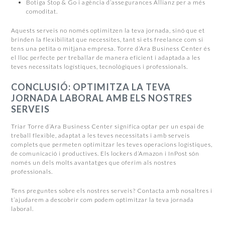
Botiga Stop & Go i agència d’assegurances Allianz per a més
comoditat.
Aquests serveis no només optimitzen la teva jornada, sinó que et
brinden la flexibilitat que necessites, tant si ets freelance com si
tens una petita o mitjana empresa. Torre d’Ara Business Center és
el lloc perfecte per treballar de manera eficient i adaptada a les
teves necessitats logístiques, tecnològiques i professionals.
CONCLUSIÓ: OPTIMITZA LA TEVA
JORNADA LABORAL AMB ELS NOSTRES
SERVEIS
Triar Torre d’Ara Business Center significa optar per un espai de
treball flexible, adaptat a les teves necessitats i amb serveis
complets que permeten optimitzar les teves operacions logístiques,
de comunicació i productives. Els lockers d’Amazon i InPost són
només un dels molts avantatges que oferim als nostres
professionals.
Tens preguntes sobre els nostres serveis? Contacta amb nosaltres i
t’ajudarem a descobrir com podem optimitzar la teva jornada
laboral.