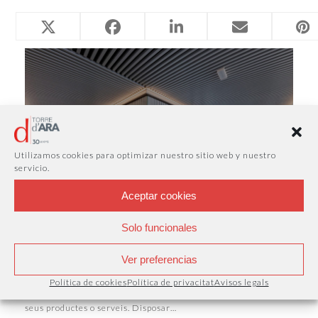
Related Posts
Utilizamos cookies para optimizar nuestro sitio web y nuestro
servicio.
Aceptar cookies
Solo funcionales
Oficina virtual a Mataró: una adreça
Ver preferencias
professional sense necessitat d’una
oficina física
Política de cookies
Política de privacitat
Avisos legals
La imatge que projecta una empresa no depèn únicament dels
seus productes o serveis. Disposar…