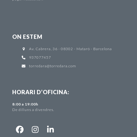
ON ESTEM
Av. Cabrera, 36 - 08302 - Mataró - Barcelona
937077457
torredara@torredara.com
HORARI D’OFICINA:
8:00 a 19:00h
De dilluns a divendres.
Facebook
Instagram
LinkedIn