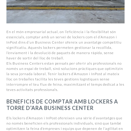
En el món empresarial actual, on l’eficiència i la flexibilitat són
essencials, comptar amb un servei de lockers com el d’Amazon i
InPost dins d’un Business Center ofereix un avantatge competitiu
significatiu. Aquests lockers permeten gestionar la recollida,
l’enviament i la devolució de paquets de manera ràpida, sense
haver de sortir del lloc de treball.
Els Business Centers estan pensats per oferir als professionals no
només un espai de treball, sinó solucions pràctiques que optimitzin
la seva jornada laboral. Tenir lockers d’Amazon i InPost al mateix
lloc on treballes facilita les teves gestions logístiques sense
interrompre el teu flux de feina, maximitzant el temps dedicat a les
teves activitats professionals.
BENEFICIS DE COMPTAR AMB LOCKERS A
TORRE D’ARA BUSINESS CENTER
Els lockers d’Amazon i InPost ofereixen una sèrie d’avantatges que
no només beneficien els professionals individuals, sinó que també
optimitzen la feina d’empreses i equips que depenen de l’agilitat en