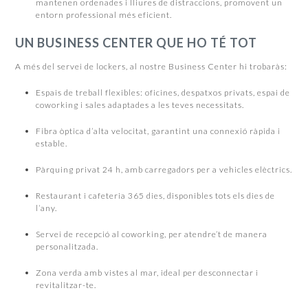
mantenen ordenades i lliures de distraccions, promovent un
entorn professional més eficient.
UN BUSINESS CENTER QUE HO TÉ TOT
A més del servei de lockers, al nostre Business Center hi trobaràs:
Espais de treball flexibles: oficines, despatxos privats, espai de
coworking i sales adaptades a les teves necessitats.
Fibra òptica d’alta velocitat, garantint una connexió ràpida i
estable.
Pàrquing privat 24 h, amb carregadors per a vehicles elèctrics.
Restaurant i cafeteria 365 dies, disponibles tots els dies de
l’any.
Servei de recepció al coworking, per atendre’t de manera
personalitzada.
Zona verda amb vistes al mar, ideal per desconnectar i
revitalitzar-te.