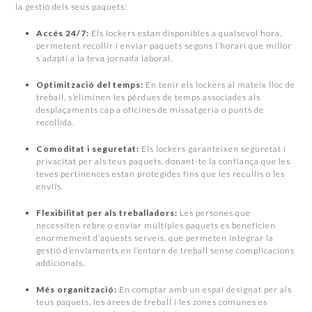
la gestió dels seus paquets:
Accés 24/7:
Els lockers estan disponibles a qualsevol hora,
permetent recollir i enviar paquets segons l’horari que millor
s’adapti a la teva jornada laboral.
Optimització del temps:
En tenir els lockers al mateix lloc de
treball, s’eliminen les pèrdues de temps associades als
desplaçaments cap a oficines de missatgeria o punts de
recollida.
Comoditat i seguretat:
Els lockers garanteixen seguretat i
privacitat per als teus paquets, donant-te la confiança que les
teves pertinences estan protegides fins que les recullis o les
enviïs.
Flexibilitat per als treballadors:
Les persones que
necessiten rebre o enviar múltiples paquets es beneficien
enormement d’aquests serveis, que permeten integrar la
gestió d’enviaments en l’entorn de treball sense complicacions
addicionals.
Més organització:
En comptar amb un espai designat per als
teus paquets, les àrees de treball i les zones comunes es