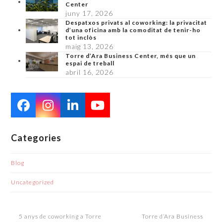
Center
juny 17, 2026
Despatxos privats al coworking: la privacitat
d’una oficina amb la comoditat de tenir-ho
tot inclòs
maig 13, 2026
Torre d’Ara Business Center, més que un
espai de treball
abril 16, 2026
Facebook
Instagram
LinkedIn
YouTube
Categories
Blog
Uncategorized
5 anys de coworking a Torre
Torre d’Ara Business