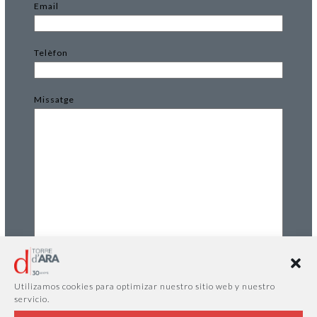
Email
Telèfon
Missatge
AUTORITZO el tractament de les meves dades
personals amb la finalitat d'atendre la meva contacte.
Utilizamos cookies para optimizar nuestro sitio web y nuestro
AUTORITZO el tractament de les meves dades
servicio.
personals amb la finalitat de rebre comunicacions
comercials, inclòs per correu electrònic i mitjans de