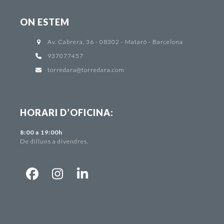
ON ESTEM
Av. Cabrera, 36 - 08302 - Mataró - Barcelona
937077457
torredara@torredara.com
HORARI D’OFICINA:
8:00 a 19:00h
De dilluns a divendres.
Facebook
Instagram
LinkedIn