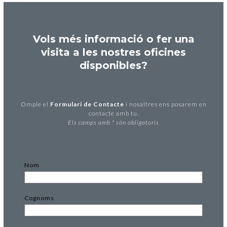
Vols més informació o fer una
visita a les nostres oficines
disponibles?
Omple el
Formulari de Contacte
i nosaltres ens posarem en
contacte amb tu.
Els camps amb * són obligatoris
Nom
Cognoms