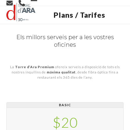
Skip
Open
Close
to
content
Plans / Tarifes
mobile
mobile
menu
menu
Els millors serveis per a les vostres
oficines
La
Torre d’Ara Premium
ofereix serveis a disposició de tots els
nostres inquilins de
máxima qualitat
, desde fibra òptica fins a
restaurant els 365 dies de l’any.
BASIC
$20