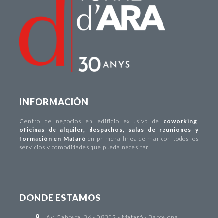
INFORMACIÓN
Centro de negocios
en edificio exlusivo de
coworking
,
oficinas de alquiler
,
despachos
,
salas de reuniones y
formación en Mataró
en primera línea de mar con todos los
servicios y comodidades que pueda necesitar.
DONDE ESTAMOS
Av. Cabrera, 36 - 08302 - Mataró - Barcelona