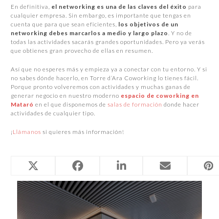
En definitiva,
el networking es una de las claves del éxito
para
cualquier empresa. Sin embargo, es importante que tengas en
cuenta que para que sean eficientes,
los objetivos de un
networking debes marcarlos a medio y largo plazo
. Y no de
todas las actividades sacarás grandes oportunidades. Pero ya verás
que obtienes gran provecho de ellas en resumen.
Así que no esperes más y empieza ya a conectar con tu entorno. Y si
no sabes dónde hacerlo, en Torre d’Ara Coworking lo tienes fácil.
Porque pronto volveremos con actividades y muchas ganas de
generar negocio en nuestro moderno
espacio de coworking en
Mataró
en el que disponemos de
salas de formación
donde hacer
actividades de cualquier tipo.
¡
Llámanos
si quieres más información!
Entradas relacionadas