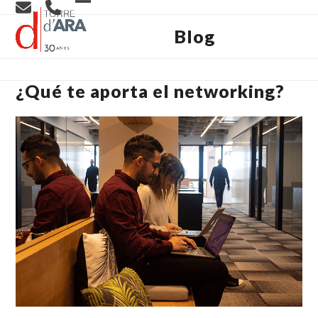
Skip
Open
Close
to
content
Blog
mobile
mobile
menu
menu
¿Qué te aporta el networking?