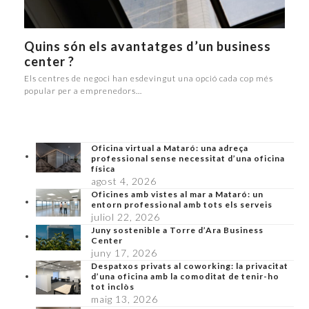
Quins són els avantatges d’un business
center ?
Els centres de negoci han esdevingut una opció cada cop més
popular per a emprenedors…
Oficina virtual a Mataró: una adreça
professional sense necessitat d’una oficina
física
agost 4, 2026
Oficines amb vistes al mar a Mataró: un
entorn professional amb tots els serveis
juliol 22, 2026
Juny sostenible a Torre d’Ara Business
Center
juny 17, 2026
Despatxos privats al coworking: la privacitat
d’una oficina amb la comoditat de tenir-ho
tot inclòs
maig 13, 2026