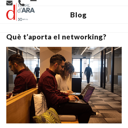
Skip
Open
Close
to
content
Blog
mobile
mobile
menu
menu
Què t’aporta el networking?