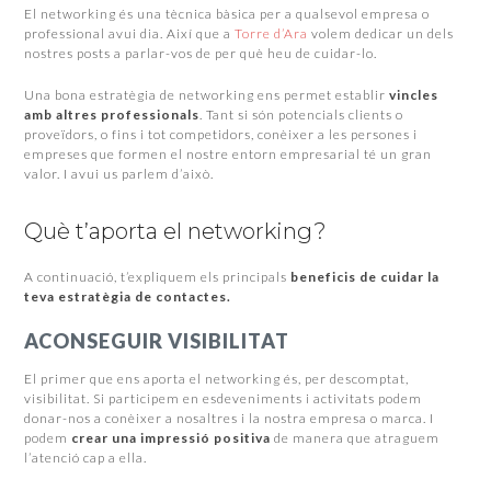
El networking és una tècnica bàsica per a qualsevol empresa o
professional avui dia. Així que a
Torre d’Ara
volem dedicar un dels
nostres posts a parlar-vos de per què heu de cuidar-lo.
Una bona estratègia de networking ens permet establir
vincles
amb altres professionals
. Tant si són potencials clients o
proveïdors, o fins i tot competidors, conèixer a les persones i
empreses que formen el nostre entorn empresarial té un gran
valor. I avui us parlem d’això.
Què t’aporta el networking?
A continuació, t’expliquem els principals
beneficis de cuidar la
teva estratègia de contactes.
ACONSEGUIR VISIBILITAT
El primer que ens aporta el networking és, per descomptat,
visibilitat. Si participem en esdeveniments i activitats podem
donar-nos a conèixer a nosaltres i la nostra empresa o marca. I
podem
crear una impressió positiva
de manera que atraguem
l’atenció cap a ella.