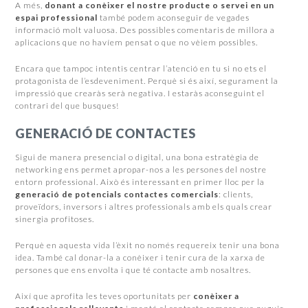
A més,
donant a conèixer el nostre producte o servei en un
espai professional
també podem aconseguir de vegades
informació molt valuosa. Des possibles comentaris de millora a
aplicacions que no havíem pensat o que no vèiem possibles.
Encara que tampoc intentis centrar l’atenció en tu si no ets el
protagonista de l’esdeveniment. Perquè si és així, segurament la
impressió que crearàs serà negativa. I estaràs aconseguint el
contrari del que busques!
GENERACIÓ DE CONTACTES
Sigui de manera presencial o digital, una bona estratègia de
networking ens permet apropar-nos a les persones del nostre
entorn professional. Això és interessant en primer lloc per la
generació de potencials contactes comercials
: clients,
proveïdors, inversors i altres professionals amb els quals crear
sinergia profitoses.
Perquè en aquesta vida l’èxit no només requereix tenir una bona
idea. També cal donar-la a conèixer i tenir cura de la xarxa de
persones que ens envolta i que té contacte amb nosaltres.
Així que aprofita les teves oportunitats per
conèixer a