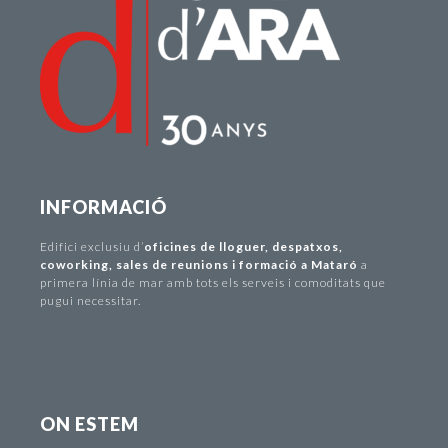
INFORMACIÓ
Edifici exclusiu d
’
oficines de lloguer
,
despatxos
,
coworking
,
sales de reunions i formació a Mataró
a
primera línia de mar amb tots els serveis i comoditats que
pugui necessitar.
ON ESTEM