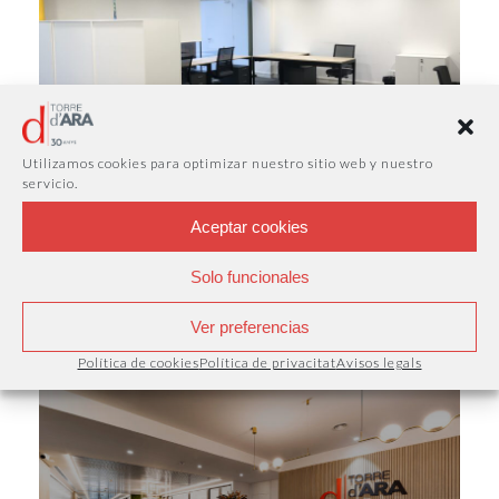
Utilizamos cookies para optimizar nuestro sitio web y nuestro
servicio.
Aceptar cookies
Despatxos privats al coworking: la
privacitat d’una oficina amb la comoditat
Solo funcionales
de tenir-ho tot inclòs
A Torre d’Ara Business Center sabem que cada professional i
Ver preferencias
cada empresa tenen necessitats diferents…
Política de cookies
Política de privacitat
Avisos legals