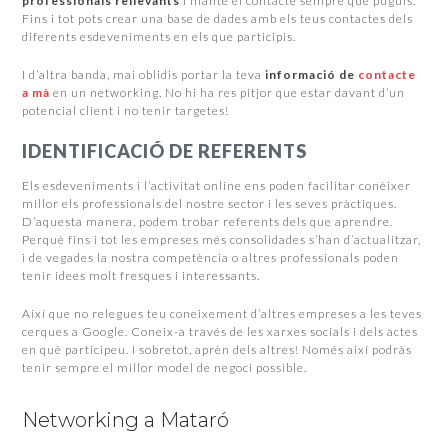
professionals rellevants
i manté el contacte sempre que puguis.
Fins i tot pots crear una base de dades amb els teus contactes dels
diferents esdeveniments en els que participis.
I d’altra banda, mai oblidis portar la teva
informació de
contacte
a mà
en un networking. No hi ha res pitjor que estar davant d’un
potencial client i no tenir targetes!
IDENTIFICACIÓ DE REFERENTS
Els esdeveniments i l’activitat online ens poden facilitar conèixer
millor els professionals del nostre sector i les seves pràctiques.
D’aquesta manera, podem trobar referents dels que aprendre.
Perquè fins i tot les empreses més consolidades s’han d’actualitzar,
i de vegades la nostra competència o altres professionals poden
tenir idees molt fresques i interessants.
Així que no relegues teu coneixement d’altres empreses a les teves
cerques a Google. Coneix-a través de les xarxes socials i dels actes
en què participeu. I sobretot, aprèn dels altres! Només així podràs
tenir sempre el millor model de negoci possible.
Networking a Mataró