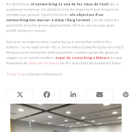
En definitiva,
el networking és una de les claus de l’èxit
per a
qualsevol empresa. No obstant això, és important que tinguis en
compte que perquè siguin eficients,
els objectius d’un
networking has marcar-a mitjà i llarg termini
. I no de totes les
activitats trauràs grans oportunitats. Però ja veuràs que gran
profit d’elles en resum.
Així que no esperis més i comença ja a connectar amb el teu
entorn. I si no saps on fer-ho, a Torre d’Ara Coworking ho tens fàcil.
Perquè aviat tornarem amb activitats i moltes ganes de generar
negoci en el nostre modern
espai de coworking a Mataró
en què
disposem de
sales de formació
on fer activitats de qualsevol tipus.
Truca’ns
si vols més informació!
Related Posts