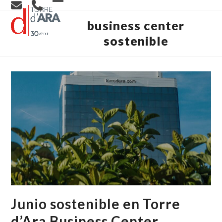
Skip
Open
Close
to
content
business center
mobile
mobile
sostenible
menu
menu
Junio sostenible en Torre
d’Ara Business Center