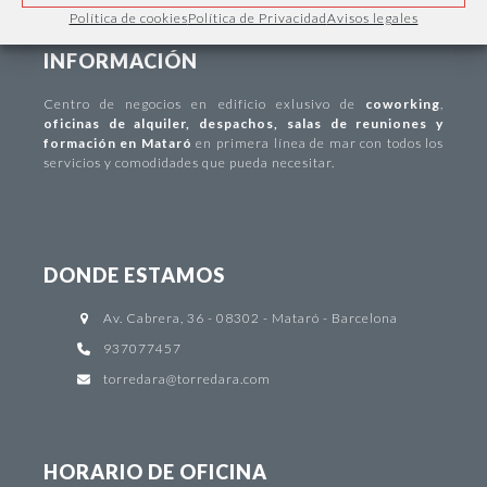
Política de cookies
Política de Privacidad
Avisos legales
INFORMACIÓN
Centro de negocios
en edificio exlusivo de
coworking
,
oficinas de alquiler
,
despachos
,
salas de reuniones y
formación en Mataró
en primera línea de mar con todos los
servicios y comodidades que pueda necesitar.
DONDE ESTAMOS
Av. Cabrera, 36 - 08302 - Mataró - Barcelona
937077457
torredara@torredara.com
HORARIO DE OFICINA