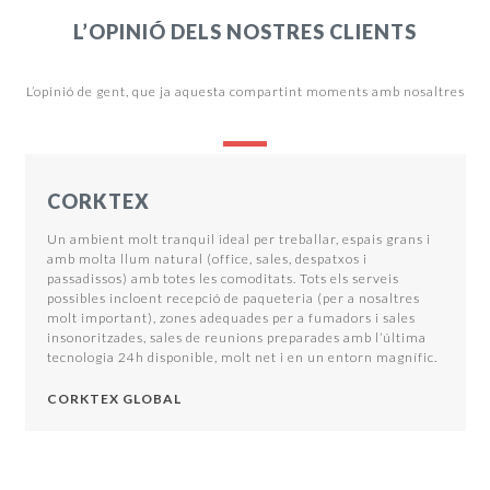
L’OPINIÓ DELS NOSTRES CLIENTS
L’opinió de gent, que ja aquesta compartint moments amb nosaltres
Use
the
CORKTEX
left
and
Un ambient molt tranquil ideal per treballar, espais grans i
right
amb molta llum natural (office, sales, despatxos i
arrow
passadissos) amb totes les comoditats. Tots els serveis
keys
possibles incloent recepció de paqueteria (per a nosaltres
to
molt important), zones adequades per a fumadors i sales
access
insonoritzades, sales de reunions preparades amb l’última
the
tecnologia 24h disponible, molt net i en un entorn magnífic.
carousel
navigation
buttons
CORKTEX GLOBAL