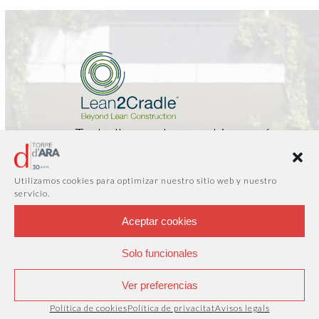
Treballa en el coworking més
saludable, productiu i
sostenible d’Europa
Utilizamos cookies para optimizar nuestro sitio web y nuestro
servicio.
A Torre d’Ara hem construït processos basats en
els arguments de l’Economia Circular, segons els
Aceptar cookies
principis
Cradle to Cradle®
Solo funcionales
Ver preferencias
Lee el informe
Política de cookies
Política de privacitat
Avisos legals