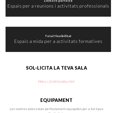
L'entorn perfecte
Espais per a reunions i activitats professionals
Total flexibilitat
Espais a mida per a activitats formatives
SOL·LICITA LA TEVA SALA
PREU I DISPONIBILITAT
EQUIPAMENT
Les nostres sales estan perfectament equipades per a tot tipus