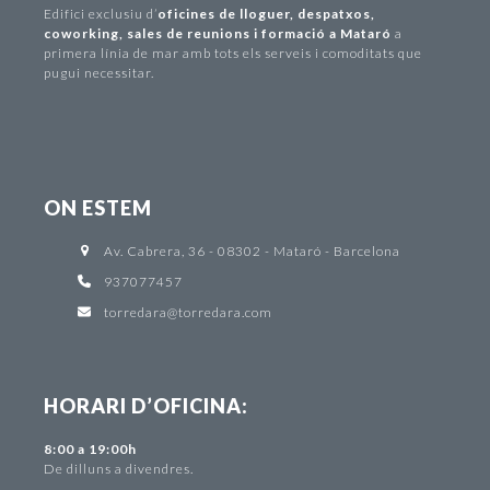
Edifici exclusiu d
’
oficines de lloguer
,
despatxos
,
coworking
,
sales de reunions i formació a Mataró
a
primera línia de mar amb tots els serveis i comoditats que
pugui necessitar.
ON ESTEM
Av. Cabrera, 36 - 08302 - Mataró - Barcelona
937077457
torredara@torredara.com
HORARI D’OFICINA:
8:00 a 19:00h
De dilluns a divendres.