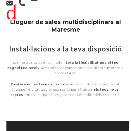
Skip
Open
Close
to
content
mobile
mobile
Lloguer de sales multidisciplinars al
menu
menu
Maresme
Instal·lacions a la teva disposició
Les nostres sales et permeten
tota la flexibilitat que el teu
negoci requereix
, amb totes les comoditats i facilitats que ofereix
Torre D’Ara.
Destaca en les teves activitats
amb els mitjans de seguretat,
higiene i digitalització necessaris per afrontar
els teus nous
reptes
, amb la major de les garanties i el millor dels escenaris.