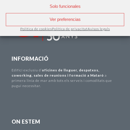
Solo funcionales
Ver preferencias
Política de cookies
Política de privacitat
Avisos legals
INFORMACIÓ
Edifici exclusiu d
’
oficines de lloguer
,
despatxos
,
coworking
,
sales de reunions i formació a Mataró
a
primera línia de mar amb tots els serveis i comoditats que
pugui necessitar.
ON ESTEM