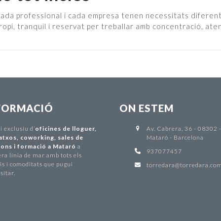
a professional i cada empresa tenen necessitats diferents. H
opi, tranquil i reservat per treballar amb concentració, at
FORMACIÓ
ON ESTEM
ci exclusiu d
’
oficines de lloguer
,
Av. Cabrera, 36 - 08302 
atxos
,
coworking
,
sales de
Mataró - Barcelona
ons i formació a Mataró
a
937077457
ra línia de mar amb tots els
is i comoditats que pugui
torredara@torredara.co
sitar.