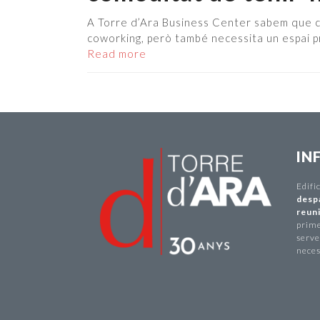
A Torre d’Ara Business Center sabem que cad
coworking, però també necessita un espai pr
Read more
IN
Edifi
desp
reuni
prime
serve
neces