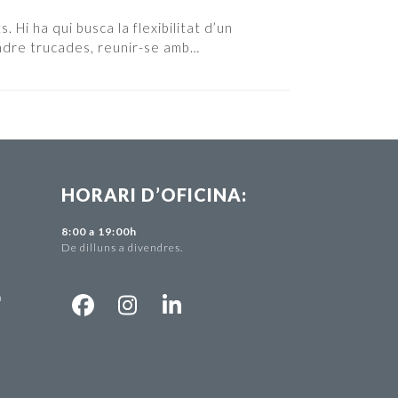
i ha qui busca la flexibilitat d’un
endre trucades, reunir-se amb…
HORARI D’OFICINA:
-
8:00 a 19:00h
De dilluns a divendres.
m
Facebook
Instagram
LinkedIn