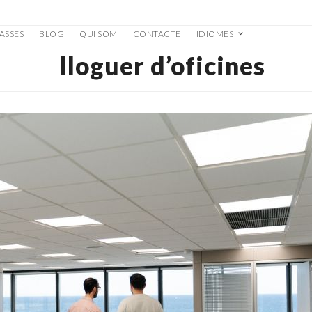
ASSES
BLOG
QUI SOM
CONTACTE
IDIOMES
lloguer d’oficines