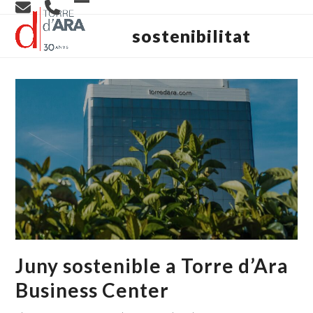
Skip
Open
Close
to
content
sostenibilitat
mobile
mobile
menu
menu
Juny sostenible a Torre d’Ara
Business Center