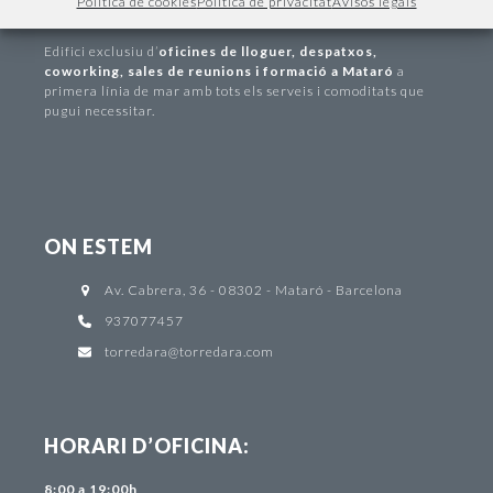
Política de cookies
Política de privacitat
Avisos legals
INFORMACIÓ
Edifici exclusiu d
’
oficines de lloguer
,
despatxos
,
coworking
,
sales de reunions i formació a Mataró
a
primera línia de mar amb tots els serveis i comoditats que
pugui necessitar.
ON ESTEM
Av. Cabrera, 36 - 08302 - Mataró - Barcelona
937077457
torredara@torredara.com
HORARI D’OFICINA:
8:00 a 19:00h