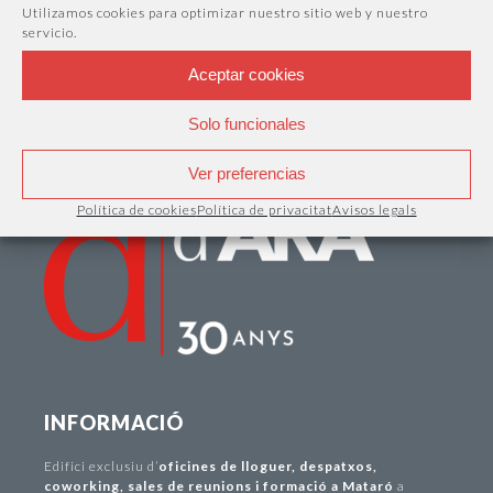
Utilizamos cookies para optimizar nuestro sitio web y nuestro
servicio.
Aceptar cookies
Solo funcionales
Ver preferencias
Política de cookies
Política de privacitat
Avisos legals
INFORMACIÓ
Edifici exclusiu d
’
oficines de lloguer
,
despatxos
,
coworking
,
sales de reunions i formació a Mataró
a