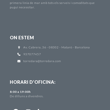
primera línia de mar amb tots els serveis i comoditats que
pugui necessitar.
ON ESTEM
Av. Cabrera, 36 - 08302 - Mataró - Barcelona
937077457
torredara@torredara.com
HORARI D’OFICINA:
8:00 a 19:00h
De dilluns a divendres.