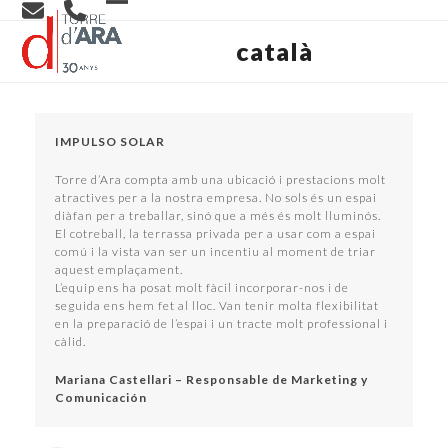
Skip
Open
Close
to
content
català
mobile
mobile
menu
menu
IMPULSO SOLAR
Torre d’Ara compta amb una ubicació i prestacions molt
atractives per a la nostra empresa. No sols és un espai
diàfan per a treballar, sinó que a més és molt lluminós.
El cotreball, la terrassa privada per a usar com a espai
comú i la vista van ser un incentiu al moment de triar
aquest emplaçament.
L’equip ens ha posat molt fàcil incorporar-nos i de
seguida ens hem fet al lloc. Van tenir molta flexibilitat
en la preparació de l’espai i un tracte molt professional i
càlid.
Mariana Castellari – Responsable de Marketing y
Comunicación