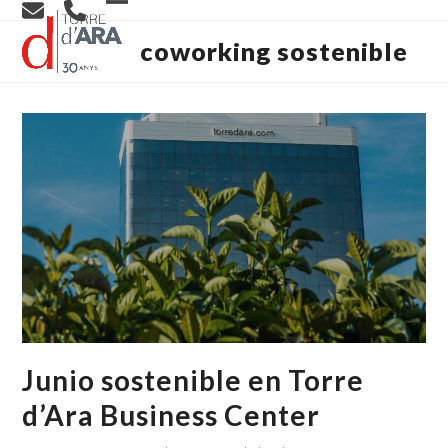
Skip
Open
Close
to
content
coworking sostenible
mobile
mobile
menu
menu
Junio sostenible en Torre
d’Ara Business Center