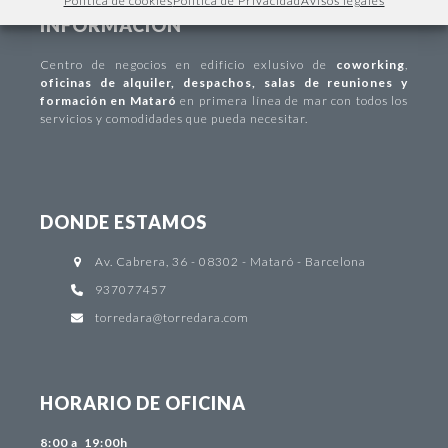
Política de cookies
Política de Privacidad
Avisos legales
INFORMACIÓN
Centro de negocios
en edificio exlusivo de
coworking
,
oficinas de alquiler
,
despachos
,
salas de reuniones y
formación en Mataró
en primera línea de mar con todos los
servicios y comodidades que pueda necesitar.
DONDE ESTAMOS
Av. Cabrera, 36 - 08302 - Mataró - Barcelona
937077457
torredara@torredara.com
HORARIO DE OFICINA
8:00 a 19:00h