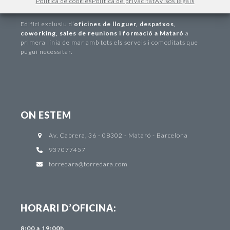
Política de cookies
Política de privacitat
Avisos legals
INFORMACIÓ
Edifici exclusiu d
’
oficines de lloguer
,
despatxos
,
coworking
,
sales de reunions i formació a Mataró
a
primera línia de mar amb tots els serveis i comoditats que
pugui necessitar.
ON ESTEM
Av. Cabrera, 36 - 08302 - Mataró - Barcelona
937077457
torredara@torredara.com
HORARI D’OFICINA:
8:00 a 19:00h