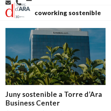
Skip
Open
Close
to
content
coworking sostenible
mobile
mobile
menu
menu
Juny sostenible a Torre d’Ara
Business Center