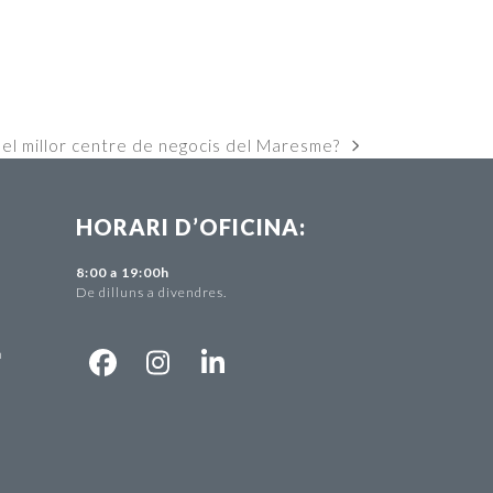
el millor centre de negocis del Maresme?
HORARI D’OFICINA:
-
8:00 a 19:00h
De dilluns a divendres.
m
Facebook
Instagram
LinkedIn