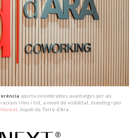
ferència
aporta innombrables avantatges per als
cions i fins i tot, a nivell de visibilitat,
branding
i per
s
Honext
, inquilí de Torre d’Ara.