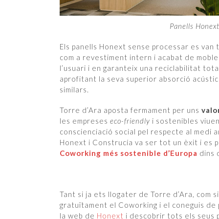
Panells Honext
Els panells Honext sense processar es van tr
com a revestiment intern i acabat de moble
l’usuari i en garanteix una reciclabilitat tot
aprofitant la seva superior absorció acústi
similars.
Torre d’Ara aposta fermament per uns
valo
les empreses
eco-friendly
i sostenibles viue
conscienciació social pel respecte al medi a
Honext i Construcía va ser tot un èxit i es 
Coworking més sostenible d’Europa
dins 
Tant si ja ets llogater de Torre d’Ara, com 
gratuïtament el Coworking i el coneguis de
la web de
Honext
i descobrir tots els seus