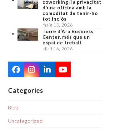
coworking: la privacitat
d’una oficina amb la
comoditat de tenir-ho
tot inclòs
maig 13, 2026
Torre d’Ara Business
Center, més que un
espai de treball
abril 16, 2026
Facebook
Instagram
LinkedIn
YouTube
Categories
Blog
Uncategorized