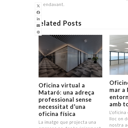
per endavant.
Related Posts
Oficin
Oficina virtual a
mar a 
Mataró: una adreça
entorn
professional sense
amb to
necessitat d’una
L'oficin
oficina física
lloc on 
La imatge que projecta una
nostra ac