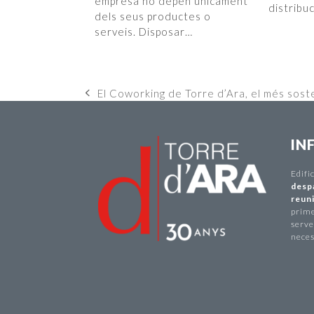
empresa no depèn únicament
distribu
dels seus productes o
serveis. Disposar…
El Coworking de Torre d’Ara, el més sost
previous
post:
IN
Edifi
desp
reuni
prime
serve
neces