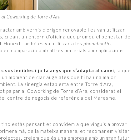
 al Coworking de Torre d’Ara
actar amb vernís d’origen renovable i es van utilitzar
s, creant un entorn d’oficina que promou el benestar de
al. Honext també es va utilitzar a les
phonebooths
,
ca en comparació amb altres materials amb aplicacions
rs sostenibles i ja fa anys que s’adapta al canvi
, ja que
n un moment de clar auge atès que hi ha una major
mbient. La sinergia establerta entre Torre d’Ara,
pot palpar al Coworking de Torre d’Ara, considerat el
del centre de negocis de referència del Maresme.
si t’ho estàs pensant et convidem a que vinguis a provar
 primera mà, de la mateixa manera, et recomanem visitar
 projectes, creiem que és una empresa amb un gran futur