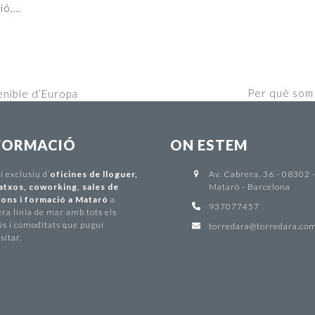
ció,…
Per què som 
enible d’Europa
next
post:
FORMACIÓ
ON ESTEM
ci exclusiu d
’
oficines de lloguer
,
Av. Cabrera, 36 - 08302 
atxos
,
coworking
,
sales de
Mataró - Barcelona
ons i formació a Mataró
a
937077457
ra línia de mar amb tots els
is i comoditats que pugui
torredara@torredara.co
sitar.