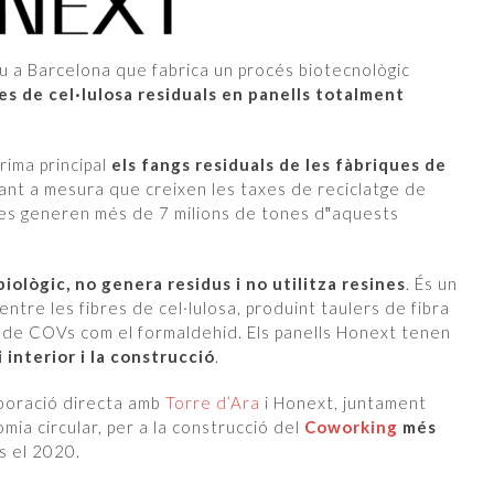
 a Barcelona que fabrica un procés biotecnològic
es de cel·lulosa residuals en panells totalment
rima principal
els fangs residuals de les fàbriques de
tant a mesura que creixen les taxes de reciclatge de
res generen més de 7 milions de tones d‟aquests
biològic, no genera residus i no utilitza resines
. És un
entre les fibres de cel·lulosa, produint taulers de fibra
 de COVs com el formaldehid. Els panells Honext tenen
i interior i la construcció
.
aboració directa amb
Torre d’Ara
i Honext, juntament
mia circular, per a la construcció del
Coworking
més
s el 2020.