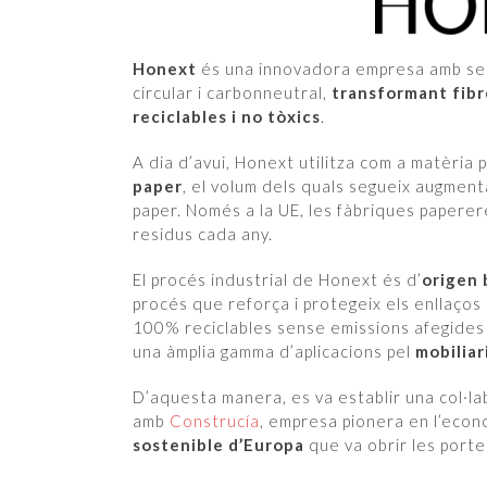
Honext
és una innovadora empresa amb seu
circular i carbonneutral,
transformant fibr
reciclables i no tòxics
.
A dia d’avui, Honext utilitza com a matèria p
paper
, el volum dels quals segueix augmen
paper. Només a la UE, les fàbriques papere
residus cada any.
El procés industrial de Honext és d’
origen 
procés que reforça i protegeix els enllaços 
100% reciclables sense emissions afegides
una àmplia gamma d’aplicacions pel
mobiliar
D’aquesta manera, es va establir una col·l
amb
Construcía
, empresa pionera en l’econo
sostenible d’Europa
que va obrir les porte